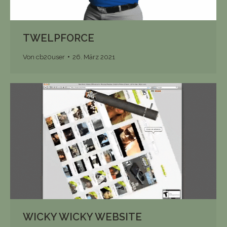
TWELPFORCE
Von
cb20user
26. März 2021
WICKY WICKY WEBSITE